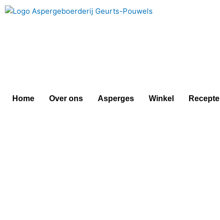
Doorgaan
naar
inhoud
Home
Over ons
Asperges
Winkel
Recepte