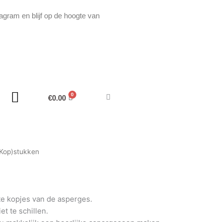
agram en blijf op de hoogte van
€
0.00
(Kop)stukken
te kopjes van de asperges.
t te schillen.