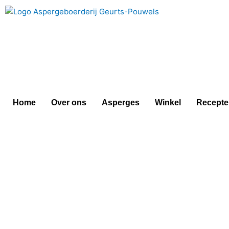
Doorgaan
naar
inhoud
Home
Over ons
Asperges
Winkel
Recepte