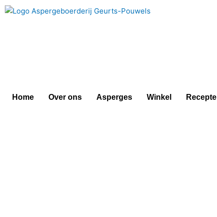
Doorgaan
naar
inhoud
Home
Over ons
Asperges
Winkel
Recepte