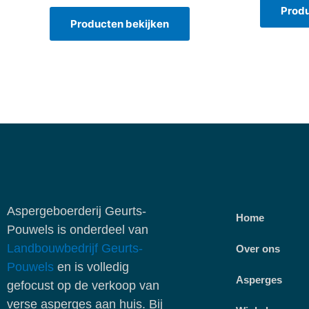
Waardering
Produ
5.00
Producten bekijken
uit 5
Aspergeboerderij Geurts-
Home
Pouwels is onderdeel van
Landbouwbedrijf Geurts-
Over ons
Pouwels
en is volledig
Asperges
gefocust op de verkoop van
verse asperges aan huis. Bij